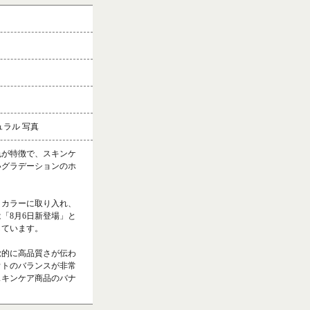
ュラル 写真
色が特徴で、スキンケ
いグラデーションのホ
トカラーに取り入れ、
「8月6日新登場」と
しています。
覚的に高品質さが伝わ
ウトのバランスが非常
スキンケア商品のバナ