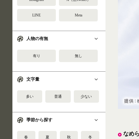
LINE
Meta
人物の有無
有り
無し
文字量
多い
普通
少ない
季節から探す
なめ
春
夏
秋
冬