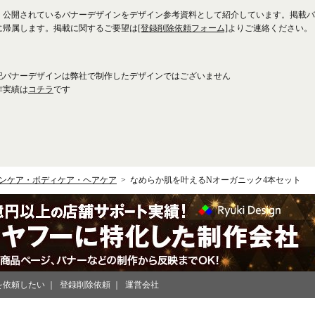
、公開されているバナーデザインをデザイン参考資料として紹介しています。掲載バ
に帰属します。掲載に関するご要望は
[登録削除依頼フォーム]
よりご連絡ください。
記バナーデザインは弊社で制作したデザインではございません
作実績は
コチラ
です
ンケア・ボディケア・ヘアケア
なめらか肌を叶えるNオーガニック4本セット
を依頼したい
登録削除依頼
運営会社