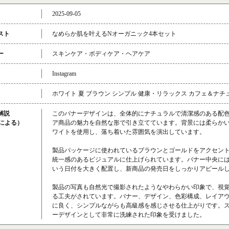
2025-09-05
スト
なめらか肌を叶えるNオーガニック4本セット
ー
スキンケア・ボディケア・ヘアケア
Instagram
ホワイト 夏 ブラウン シンプル 健康・リラックス カフェ＆ナチ
解説
このバナーデザインは、全体的にナチュラルで清潔感のある配
成による）
ア商品の魅力を自然な形で引き立てています。背景には柔らか
ワイトを使用し、落ち着いた雰囲気を演出しています。
製品パッケージに使われているブラウンとゴールドをアクセン
統一感のあるビジュアルに仕上げられています。バナー中央には
いう日付を大きく配置し、新商品の発売日をしっかりアピール
製品の写真も自然光で撮影されたようなやわらかい印象で、視
る工夫がされています。バナー、デザイン、色彩構成、レイア
に良く、シンプルながらも高級感を感じさせる仕上がりです。
ーデザインとして非常に洗練された印象を受けました。