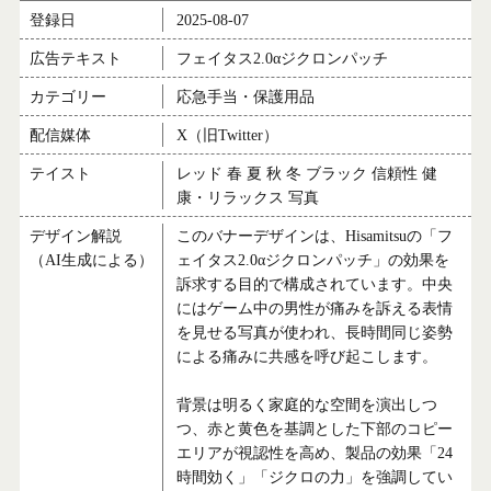
登録日
2025-08-07
広告テキスト
フェイタス2.0αジクロンパッチ
カテゴリー
応急手当・保護用品
配信媒体
X（旧Twitter）
テイスト
レッド 春 夏 秋 冬 ブラック 信頼性 健
康・リラックス 写真
デザイン解説
このバナーデザインは、Hisamitsuの「フ
（AI生成による）
ェイタス2.0αジクロンパッチ」の効果を
訴求する目的で構成されています。中央
にはゲーム中の男性が痛みを訴える表情
を見せる写真が使われ、長時間同じ姿勢
による痛みに共感を呼び起こします。
背景は明るく家庭的な空間を演出しつ
つ、赤と黄色を基調とした下部のコピー
エリアが視認性を高め、製品の効果「24
時間効く」「ジクロの力」を強調してい