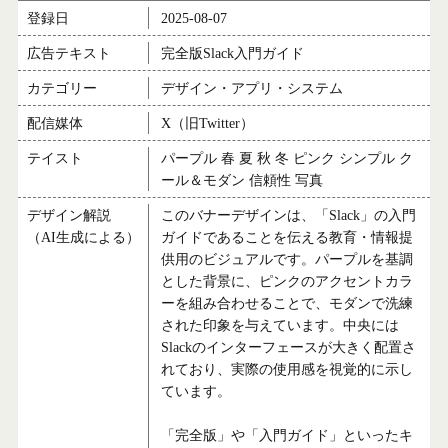
登録日
2025-08-07
広告テキスト
完全版Slack入門ガイド
カテゴリー
デザイン・アプリ・システム
配信媒体
X（旧Twitter）
テイスト
パープル 春 夏 秋 冬 ピンク シンプル ク
ール＆モダン 信頼性 写真
デザイン解説
このバナーデザインは、「Slack」の入門
（AI生成による）
ガイドであることを伝える教育・情報提
供用のビジュアルです。パープルを基調
とした背景に、ピンクのアクセントカラ
ーを組み合わせることで、モダンで洗練
された印象を与えています。中央には
Slackのインターフェースが大きく配置さ
れており、実際の使用感を視覚的に示し
ています。
「完全版」や「入門ガイド」といったキ