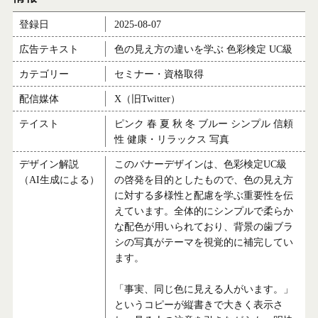
登録日
2025-08-07
広告テキスト
色の見え方の違いを学ぶ 色彩検定 UC級
カテゴリー
セミナー・資格取得
配信媒体
X（旧Twitter）
テイスト
ピンク 春 夏 秋 冬 ブルー シンプル 信頼
性 健康・リラックス 写真
デザイン解説
このバナーデザインは、色彩検定UC級
（AI生成による）
の啓発を目的としたもので、色の見え方
に対する多様性と配慮を学ぶ重要性を伝
えています。全体的にシンプルで柔らか
な配色が用いられており、背景の歯ブラ
シの写真がテーマを視覚的に補完してい
ます。
「事実、同じ色に見える人がいます。」
というコピーが縦書きで大きく表示さ