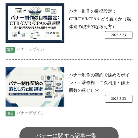
バナー制作の目標設定：
CTR/CVR/CPAをどう置くか（媒
体別の現実的な考え方）
2026.3.23
バナーデザイン
バナー制作の契約で揉めるポイ
ント：著作権・二次利用・修正
回数の落とし穴
2026.3.23
バナーデザイン
バナーに関する記事一覧