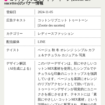
sucettes]のバナー情報
登録日
2024-11-05
広告テキスト
コットンリブニット トゥートーン
[Zootie des sucettes]
カテゴリー
レディースファッション
配信媒体
LINE
テイスト
ベージュ 秋 冬 オレンジ シンプル カフ
ェ＆ナチュラル カジュアル 写真
デザイン解説
このバナーデザインは、肌にやさしいコ
（AI生成による）
ットンMIX素材を使用したシンプルでナ
チュラルな印象のニットトップスを強調
しています。ベージュを基調にオレンジ
のリブがアクセントとして効いており、
トゥートーンデザインが視覚的にユニー
クさを感じさせます。テキストには「素
肌にやさしい コットンMIX素材」という
説明がシンプルに配置され、肌触りの良