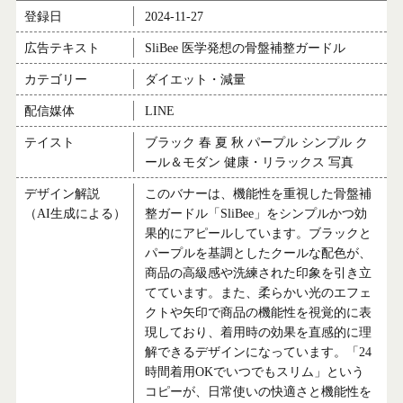
登録日
2024-11-27
広告テキスト
SliBee 医学発想の骨盤補整ガードル
カテゴリー
ダイエット・減量
配信媒体
LINE
テイスト
ブラック 春 夏 秋 パープル シンプル ク
ール＆モダン 健康・リラックス 写真
デザイン解説
このバナーは、機能性を重視した骨盤補
（AI生成による）
整ガードル「SliBee」をシンプルかつ効
果的にアピールしています。ブラックと
パープルを基調としたクールな配色が、
商品の高級感や洗練された印象を引き立
てています。また、柔らかい光のエフェ
クトや矢印で商品の機能性を視覚的に表
現しており、着用時の効果を直感的に理
解できるデザインになっています。「24
時間着用OKでいつでもスリム」という
コピーが、日常使いの快適さと機能性を