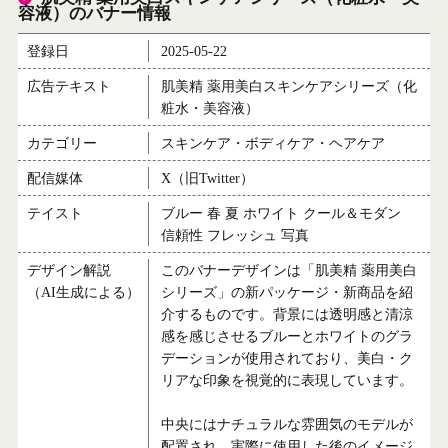
容液）のバナー情報
登録日
2025-05-22
広告テキスト
肌美精 薬用美白スキンケアシリーズ（化
粧水・美容液）
カテゴリー
スキンケア・ボディケア・ヘアケア
配信媒体
X（旧Twitter）
テイスト
ブルー 春 夏 ホワイト クール＆モダン
信頼性 フレッシュ 写真
デザイン解説
このバナーデザインは「肌美精 薬用美白
（AI生成による）
シリーズ」の新パッケージ・新商品を紹
介するものです。背景には透明感と清涼
感を感じさせるブルーとホワイトのグラ
デーションが使用されており、美白・ク
リアな印象を視覚的に表現しています。
中央にはナチュラルな雰囲気のモデルが
配置され、実際に使用した後のイメージ