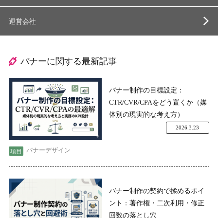
運営会社
バナーに関する最新記事
バナー制作の目標設定：
CTR/CVR/CPAをどう置くか（媒
体別の現実的な考え方）
2026.3.23
バナーデザイン
バナー制作の契約で揉めるポイ
ント：著作権・二次利用・修正
回数の落とし穴