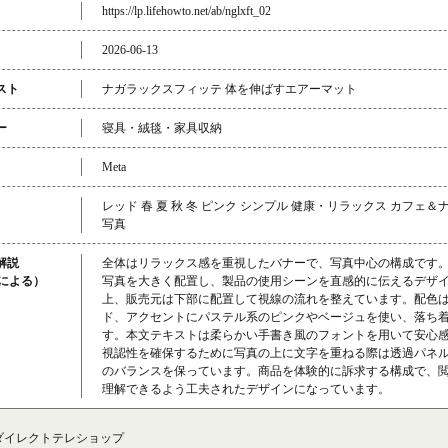
https://lp.lifehowto.net/ab/nglxft_02
2026-06-13
スト
ナガラックスフィッテ 体を伸ばすエアーマット
ー
寝具・絨毯・家具収納
Meta
レッド 春 夏 秋 冬 ピンク シンプル 健康・リラックス カフェ
写真
解説
全体はリラックス感を重視したバナーで、写真中心の構成です
成による）
写真を大きく配置し、製品の使用シーンを直感的に伝えるデザ
上、販売元は下部に配置して視線の流れを整えています。配色
ド、アクセントにパステル系のピンクやベージュを使い、落ち
す。本文テキストは柔らかい手書き風のフォントを用いて安心
視認性を確保するために写真の上に文字を重ねる際は透過パネ
のバランスを保っています。商品を体験的に訴求する構成で、
理解できるよう工夫されたデザインになっています。
ダイレクトテレショップ