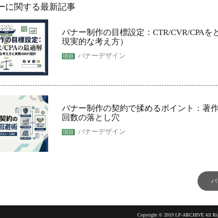
ーに関する最新記事
バナー制作の目標設定：CTR/CVR/CPA
現実的な考え方）
バナーデザイン
バナー制作の契約で揉めるポイント：著
回数の落とし穴
バナーデザイン
バ
Copyright © 2019 LP-ARCHIVE All Rig