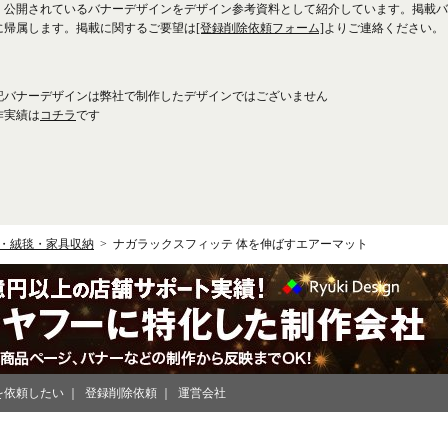
、公開されているバナーデザインをデザイン参考資料として紹介しています。掲載バ
に帰属します。掲載に関するご要望は
[登録削除依頼フォーム]
よりご連絡ください。
記バナーデザインは弊社で制作したデザインではございません
作実績は
コチラ
です
・絨毯・家具収納
ナガラックスフィッテ 体を伸ばすエアーマット
を依頼したい
登録削除依頼
運営会社