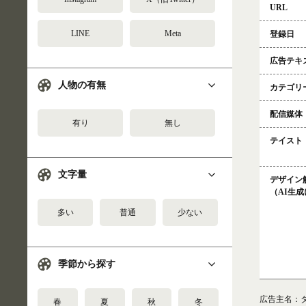
URL
LINE
Meta
登録日
広告テキ
人物の有無
カテゴリ
配信媒体
有り
無し
テイスト
文字量
デザイン
（AI生
多い
普通
少ない
季節から探す
広告主名：
春
夏
秋
冬