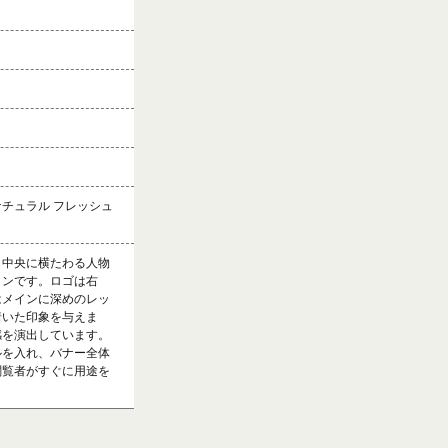
＆ナチュラル フレッシュ
。中央に横たわる人物
インです。ロゴは右
はメインに深めのレッ
着いた印象を与えま
感を演出しています。
ルを入れ、バナー全体
閲覧者がすぐに用途を