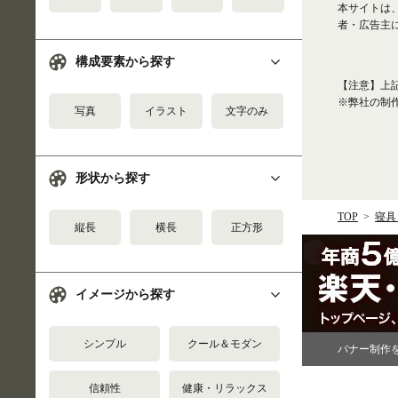
本サイトは
者・広告主
構成要素から探す
【注意】上
※弊社の制
写真
イラスト
文字のみ
形状から探す
TOP
寝具
縦長
横長
正方形
イメージから探す
シンプル
クール＆モダン
バナー制作
信頼性
健康・リラックス