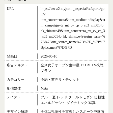
URL
https://www2.myjcom.jp/special/tv/sports/go
lf/?
utm_source=meta&utm_medium=display&ut
m_campaign=ta_mt_cv_cp_3_s53_mt00143_
hk_shinstco49&utm_content=ta_mt_cv_cp_3
_s53_mt00143_hk_shinstco49&utm_term=%
7B%7Bsite_source_name%7D%7D_%7B%7
Bplacement%7D%7D
登録日
2026-06-10
広告テキスト
全米女子オープン生中継 J:COM TV視聴
プラン
カテゴリー
予約・前売り・チケット
配信媒体
Meta
テイスト
ブルー 夏 レッド クール＆モダン 信頼性
エネルギッシュ ダイナミック 写真
デザイン解説
全体は視認性を重視したスポーツ中継向