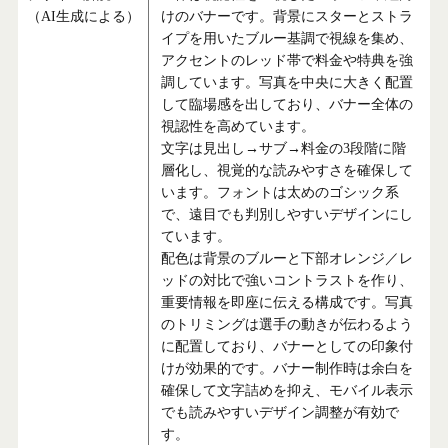
（AI生成による）
けのバナーです。背景にスターとストラ
イプを用いたブルー基調で視線を集め、
アクセントのレッド帯で料金や特典を強
調しています。写真を中央に大きく配置
して臨場感を出しており、バナー全体の
視認性を高めています。
文字は見出し→サブ→料金の3段階に階
層化し、視覚的な読みやすさを確保して
います。フォントは太めのゴシック系
で、遠目でも判別しやすいデザインにし
ています。
配色は背景のブルーと下部オレンジ／レ
ッドの対比で強いコントラストを作り、
重要情報を即座に伝える構成です。写真
のトリミングは選手の動きが伝わるよう
に配置しており、バナーとしての印象付
けが効果的です。バナー制作時は余白を
確保して文字詰めを抑え、モバイル表示
でも読みやすいデザイン調整が有効で
す。