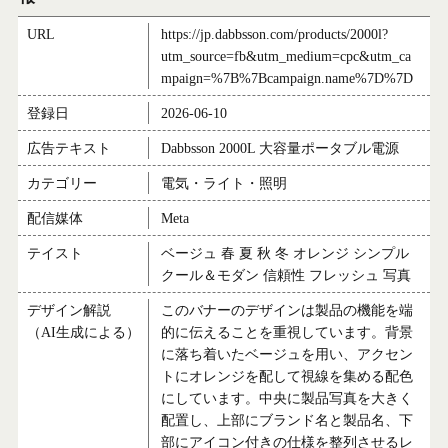
URL
https://jp.dabbsson.com/products/2000l?
utm_source=fb&utm_medium=cpc&utm_ca
mpaign=%7B%7Bcampaign.name%7D%7D
登録日
2026-06-10
広告テキスト
Dabbsson 2000L 大容量ポータブル電源
カテゴリー
電気・ライト・照明
配信媒体
Meta
テイスト
ベージュ 春 夏 秋 冬 オレンジ シンプル
クール＆モダン 信頼性 フレッシュ 写真
デザイン解説
このバナーのデザインは製品の機能を端
（AI生成による）
的に伝えることを重視しています。背景
に落ち着いたベージュを用い、アクセン
トにオレンジを配して視線を集める配色
にしています。中央に製品写真を大きく
配置し、上部にブランド名と製品名、下
部にアイコン付きの仕様を整列させるレ