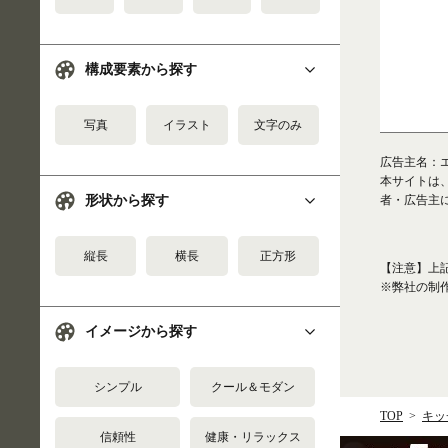
構成要素から探す
写真
イラスト
文字のみ
広告主名：エデ
本サイトは
者・広告主
形状から探す
縦長
横長
正方形
【注意】上
※弊社の制
イメージから探す
シンプル
クール＆モダン
TOP
キッ
信頼性
健康・リラックス