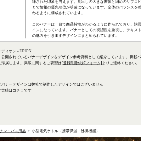
練された印象を与えます。見出しの大きな書体と細めのサブコ
とで情報の優先順位が明確になっています。全体のバランスを
わるように構成されています。
このバナーは一目で商品特性がわかるように作られており、購
インになっています。バナーとしての視認性を重視し、テキス
の魅力を引き出すデザインにまとめられています。
ィオン - EDION
、公開されているバナーデザインをデザイン参考資料として紹介しています。掲載バ
に帰属します。掲載に関するご要望は
[登録削除依頼フォーム]
よりご連絡ください。
記バナーデザインは弊社で制作したデザインではございません
作実績は
コチラ
です
チン・バス用品
小型電気ケトル（携帯保温・沸騰機能）