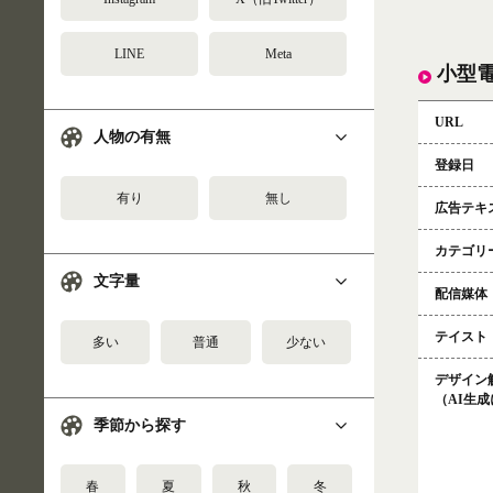
LINE
Meta
小型
URL
人物の有無
登録日
有り
無し
広告テキ
カテゴリ
文字量
配信媒体
テイスト
多い
普通
少ない
デザイン
（AI生
季節から探す
春
夏
秋
冬