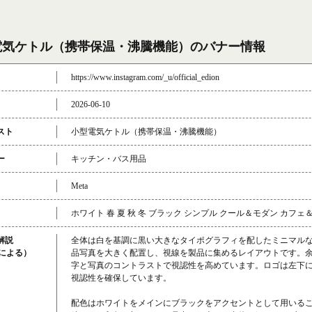
電気ケトル（携帯保温・沸騰機能）のバナー情報
https://www.instagram.com/_u/official_edion
2026-06-10
スト
小型電気ケトル（携帯保温・沸騰機能）
ー
キッチン・バス用品
Meta
ホワイト 春 夏 秋 冬 ブラック シンプル クール＆モダン カフェ
解説
全体は白を基調に黒い大きなタイポグラフィを配したミニマル
成による）
品写真を大きく配置し、視線を製品に集めるレイアウトです。
字と写真のコントラストで視認性を高めています。ロゴは左下
視認性を確保しています。
配色はホワイトをメインにブラックをアクセントとして用いる