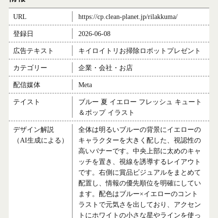
URL
https://cp.clean-planet.jp/rilakkuma/
登録日
2026-06-08
広告テキスト
キイロイトリお掃除ロボットプレゼント
カテゴリー
企業・会社・お店
配信媒体
Meta
テイスト
ブルー 夏 イエロー フレッシュ キュート
＆ポップ イラスト
デザイン解説
全体は明るいブルーの背景にイエローの
（AI生成による）
キャラクターを大きく配した、視認性の
高いバナーです。中央上部に太めのキャ
ッチを置き、視線を誘導するレイアウト
です。右側に賞品ビジュアルをまとめて
配置し、情報の優先順位を明確にしてい
ます。配色はブルー×イエローのコント
ラストで元気さを出しており、アクセン
トにホワイトの小さな星やラインを使っ