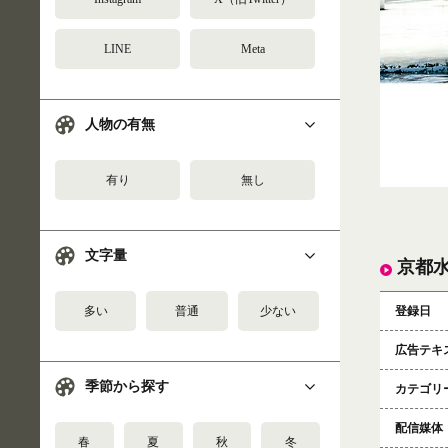
LINE
Meta
人物の有無
有り
無し
文字量
京都
登録日
多い
普通
少ない
広告テキ
季節から探す
カテゴリ
配信媒体
春
夏
秋
冬