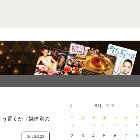
8月,
2026
をどう置くか（媒体別の
日
月
火
水
木
金
土
26
27
28
29
30
31
1
2
3
4
5
6
7
8
2026.3.23