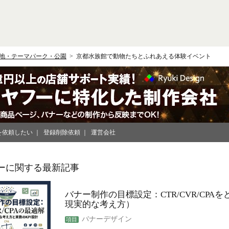
地・テーマパーク・公園
京都水族館で動物たちとふれあえる体験イベント
を依頼したい
登録削除依頼
運営会社
ーに関する最新記事
バナー制作の目標設定：CTR/CVR/CPA
現実的な考え方）
バナーデザイン