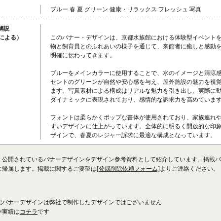
ブルー 春 夏 グリーン 健康・リラックス フレッシュ 写真
解説
成による）
このバナー・デザインは、京都水族館における体験型イベント
物と飼育員とのふれあいの様子を通じて、来館者に癒しと感動
明確に伝わってきます。
ブルーをメインカラーに使用することで、水のイメージと清涼
セントのグリーンが自然や安心感を与え、屋外施設の魅力を視
ます。写真素材による構成はリアルな魅力を引き出し、実際に
ダイナミックに表現されており、感情的な訴求力を高めていま
フォントは柔らかくポップな書体が使用されており、家族連れ
すいデザインに仕上がっています。全体的に明るく開放的な印
ザインで、春夏のレジャー訴求に最適な構成となっています。
、公開されているバナーデザインをデザイン参考資料として紹介しています。掲載バ
に帰属します。掲載に関するご要望は
[登録削除依頼フォーム]
よりご連絡ください。
記バナーデザインは弊社で制作したデザインではございません
作実績は
コチラ
です