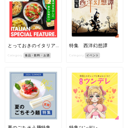
とっておきのイタリアン特集
特集 西洋幻想譚
Category
Category
食品・飲料・お酒
イベント
夏のごちそう麺特集
特集ツンデレ