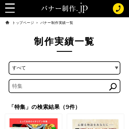
t
o
g
トップページ
バナー制作実績一覧
g
l
e
制作実績一覧
n
a
v
i
g
a
t
i
o
n
「特集」の検索結果（9件）