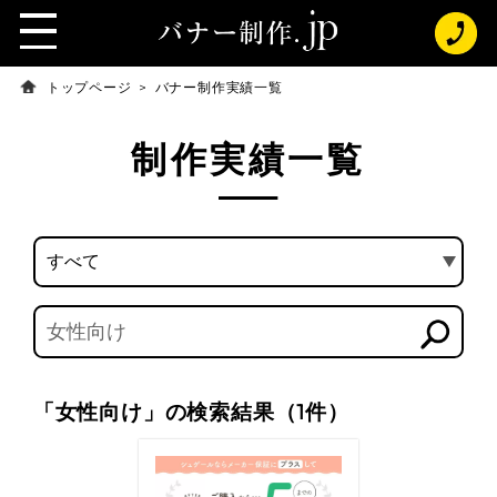
t
o
g
トップページ
バナー制作実績一覧
g
l
e
制作実績一覧
n
a
v
i
g
a
t
i
o
n
「女性向け」の検索結果（1件）