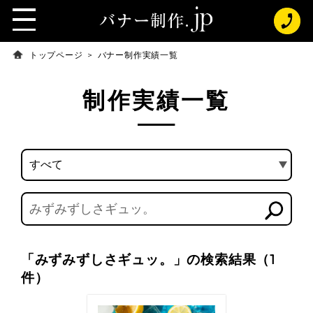
t
o
g
トップページ
バナー制作実績一覧
g
l
e
制作実績一覧
n
a
v
i
g
a
t
i
o
n
「みずみずしさギュッ。」の検索結果（1
件）