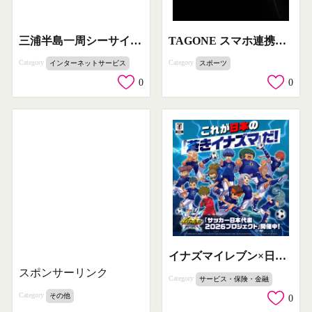
三浦半島一周シーサイドサイクリング
TAGONE スマホ連携スピード測定器
Category
Category
インターネットサービス
スポーツ
0
0
イナズマイレブン×日本代表公式企画
スポンサーリンク
Category
サービス・保険・金融
Category
その他
0