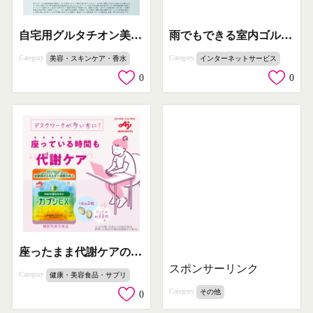
雨でもできる室内ゴルフ体験
自宅用グルタチオン美白ケアモニター募集
Category
Category
インターネットサービス
美容・スキンケア・香水
0
0
座ったまま代謝ケアのサプリ カプシEX
スポンサーリンク
Category
健康・美容食品・サプリ
Category
その他
0