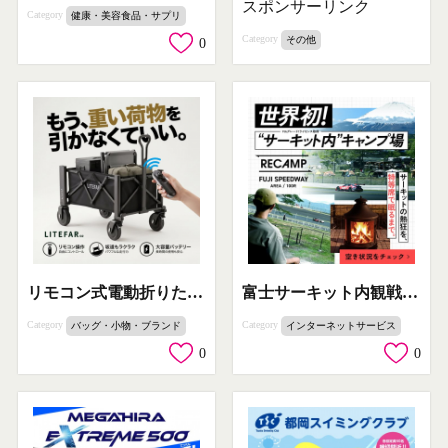
スポンサーリンク
Category
健康・美容食品・サプリ
Category
その他
0
リモコン式電動折りたたみ台車 LITEFAR G2
富士サーキット内観戦キャンプ
Category
Category
バッグ・小物・ブランド
インターネットサービス
0
0