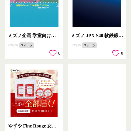
ミズノ企画 学童向け夏休み運動教室
ミズノ JPX S40 軟鉄鍛造アイアン（飛び重視モデル）
Category
Category
スポーツ
スポーツ
0
0
やずや Fine Rouge 女性向け美容サプリ