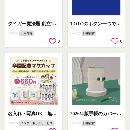
タイガー魔法瓶 創立100周年記念モデル 魔法のかまどごはん
TOTOのボタン一つで楽になる風呂掃除サービス ふろそうじ革命
Category
Category
日用雑貨
日用雑貨
0
0
名入れ・写真OK！無料デザイン卒園記念マグカップ割引
2026年版手帳のカバーラインナップ紹介
Category
Category
インターネットサービス
日用雑貨