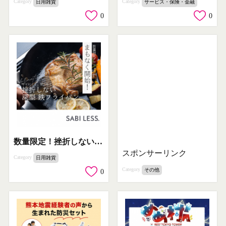
Category
Category
日用雑貨
サービス・保険・金融
0
0
数量限定！挫折しない深型鉄フライパンプロジェクト
スポンサーリンク
Category
日用雑貨
Category
その他
0