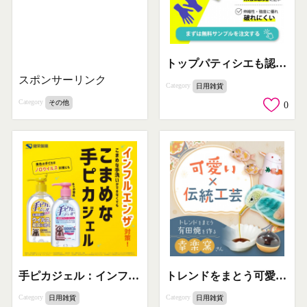
トップパティシエも認める最強品質ニトリルグローブ体験
スポンサーリンク
Category
日用雑貨
Category
その他
0
手ピカジェル：インフルエンザ・ノロウイルス対策
トレンドをまとう可愛い有田焼 幸楽窯
Category
Category
日用雑貨
日用雑貨