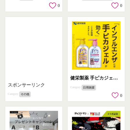
0
0
健栄製薬 手ピカジェル インフルエンザ効能証明バナー
スポンサーリンク
Category
日用雑貨
Category
その他
0