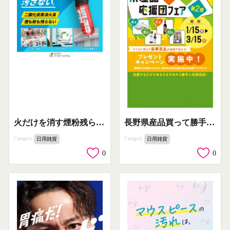
火だけを消す煙粉残らず汚さない二酸化炭素消火具
長野県産品買って勝手に応援団フェア第2弾プレゼントキャンペーン
Category
Category
日用雑貨
日用雑貨
0
0