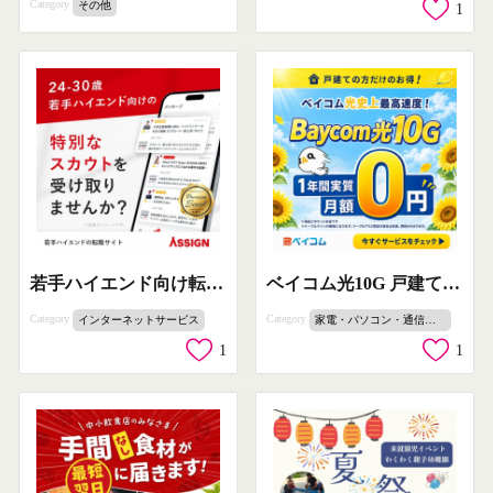
Category
その他
1
若手ハイエンド向け転職スカウト
ベイコム光10G 戸建て向け月額実質0円特典
Category
Category
インターネットサービス
家電・パソコン・通信機器
1
1