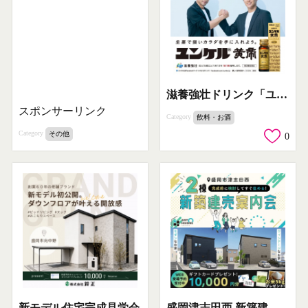
滋養強壮ドリンク「ユンケル黄帝」
スポンサーリンク
Category
飲料・お酒
Category
その他
0
新モデル住宅完成見学会
盛岡津志田西 新築建売案内会（2棟）