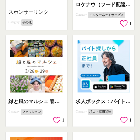
ロケナウ（フード配達サービス）
スポンサーリンク
Category
インターネットサービス
Category
その他
1
緑と風のマルシェ 春の手作り青空市
求人ボックス：バイト〜正社員の求人
Category
Category
ファッション
求人・採用関連
1
1