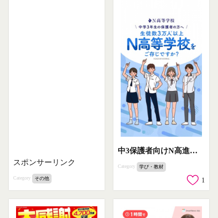
中3保護者向けN高進学案内
スポンサーリンク
Category
学び・教材
Category
その他
1