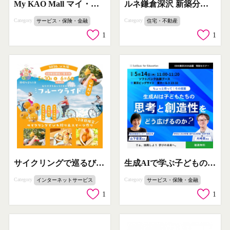
My KAO Mall マイ・キレイチャレンジ（購入で特典がもらえる企画）
ルネ鎌倉深沢 新築分譲マンション645邸
Category
Category
サービス・保険・金融
住宅・不動産
1
1
サイクリングで巡るびわ狩り＆スイーツ作り
生成AIで学ぶ子どもの思考創造性セミナー
Category
Category
インターネットサービス
サービス・保険・金融
1
1