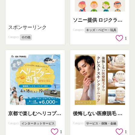
ソニー提供 ロジクラボ理数教育体験
スポンサーリンク
Category
キッズ・ベビー・玩具
Category
その他
1
京都で楽しむヘリコプター遊覧ツアー（格納庫見学付き）
後悔しない医療脱毛 クレストスキンクリニック
Category
Category
インターネットサービス
サービス・保険・金融
1
1