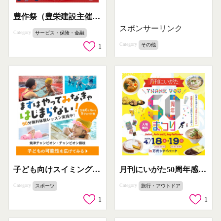
豊作祭（豊栄建設主催の地域感謝祭）
スポンサーリンク
Category
サービス・保険・金融
Category
その他
1
子ども向けスイミング体験会（無料60分のトライアル）
月刊にいがた50周年感謝まつり
Category
Category
スポーツ
旅行・アウトドア
1
1