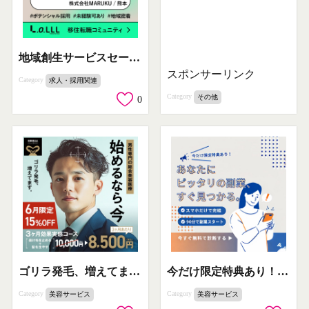
地域創生サービスセールス職の募集（株式会社MARUKU）
スポンサーリンク
Category
求人・採用関連
Category
その他
0
ゴリラ発毛、増えてます。男性専門の総合美容医療「始めるなら今」3ヶ月効果実感コース
今だけ限定特典あり！あなたにピッタリの副業すぐ見つかる診断
Category
Category
美容サービス
美容サービス