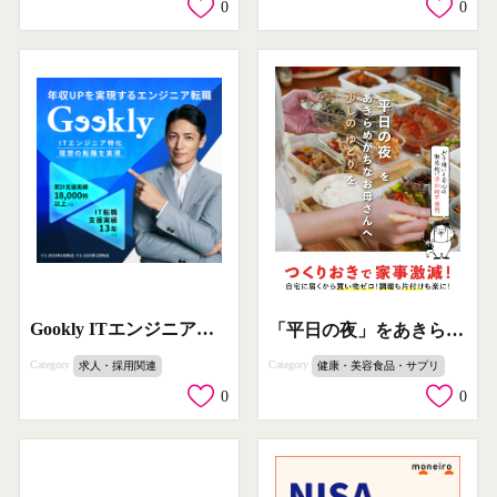
0
0
Gookly ITエンジニア転職支援
「平日の夜」をあきらめがちなお母さんへ 少しのゆとりを
Category
Category
求人・採用関連
健康・美容食品・サプリ
0
0