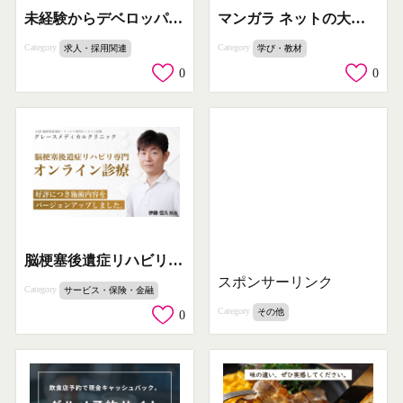
未経験からデベロッパー大手へ転職支援「宅建Jobエージェント」
マンガラ ネットの大学 オンライン学習コース
Category
Category
求人・採用関連
学び・教材
0
0
脳梗塞後遺症リハビリ専門オンライン診療
スポンサーリンク
Category
サービス・保険・金融
Category
その他
0