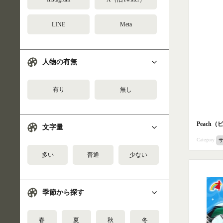
LINE
Meta
人物の有無
有り
無し
Peac
文字量
Category
多い
普通
少ない
季節から探す
春
夏
秋
冬