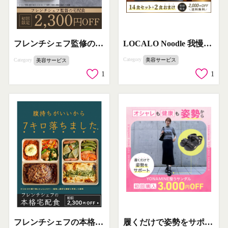
LOCALO Noodle 我慢しないダイエットおきかえ麺
フレンチシェフ監修の糖質調整宅配食で7kg減量サポート
Category
Category
美容サービス
美容サービス
1
1
履くだけで姿勢をサポートするYONAMINE整うサンダル
フレンチシェフの本格宅配食：ダイエットをサポートする健康宅食サービス