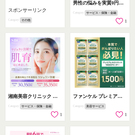
男性の悩みを実質0円で解決する包茎治療
スポンサーリンク
Category
サービス・保険・金融
Category
その他
1
湘南美容クリニック リジュラン注射による肌育
ファンケル プレミアム カロリミット 14日分モニター体験
Category
Category
サービス・保険・金融
美容サービス
1
1