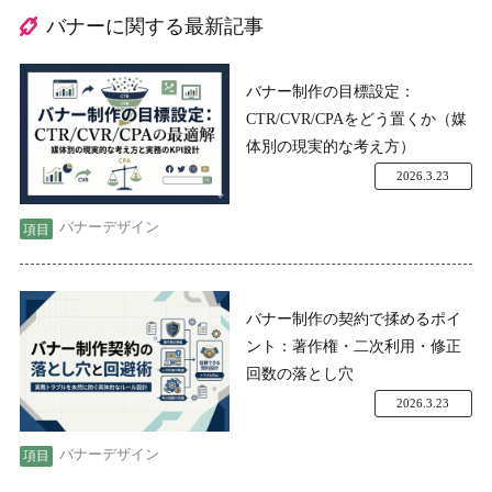
バナーに関する最新記事
バナー制作の目標設定：
CTR/CVR/CPAをどう置くか（媒
体別の現実的な考え方）
2026.3.23
バナーデザイン
バナー制作の契約で揉めるポイ
ント：著作権・二次利用・修正
回数の落とし穴
2026.3.23
バナーデザイン