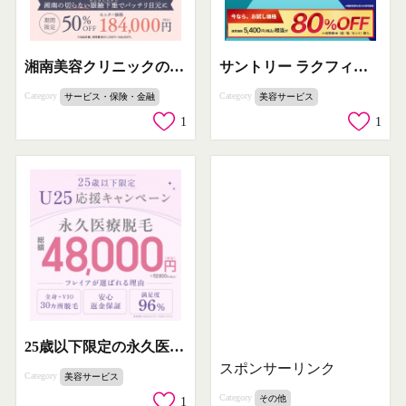
湘南美容クリニックの切らない眼瞼下垂治療でパッチリ目元に
サントリー ラクフィット おなかスッキリ！脂肪を減らす機能性表示食品
Category
Category
サービス・保険・金融
美容サービス
1
1
25歳以下限定の永久医療脱毛U25応援キャンペーン
スポンサーリンク
Category
美容サービス
Category
その他
1