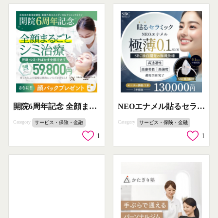
開院6周年記念 全顔まるごとシミ治療5回コース
NEOエナメル貼るセラミック施術（極薄ベニア）
Category
Category
サービス・保険・金融
サービス・保険・金融
1
1