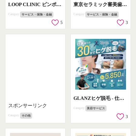
LOOP CLINIC ピンポイント部分痩せオンダリフト
東京セラミック審美歯科の短期で美しい歯を実現する治療
Category
Category
サービス・保険・金融
サービス・保険・金融
5
3
GLANZヒゲ脱毛 - 仕事帰りの30分で手軽にヒゲ脱毛を実現
スポンサーリンク
Category
美容サービス
Category
その他
3