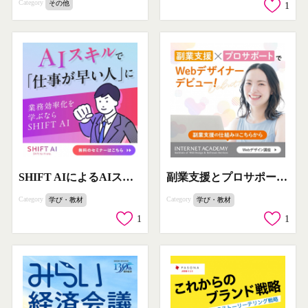
Category
その他
1
SHIFT AIによるAIスキルで業務効率化セミナー
副業支援とプロサポートでWebデザイナーを目指す講座
Category
Category
学び・教材
学び・教材
1
1