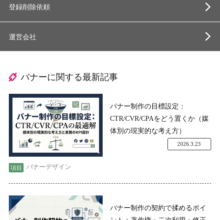
登録削除依頼
運営会社
バナーに関する最新記事
バナー制作の目標設定：
CTR/CVR/CPAをどう置くか（媒
体別の現実的な考え方）
2026.3.23
バナーデザイン
バナー制作の契約で揉めるポイ
ント：著作権・二次利用・修正