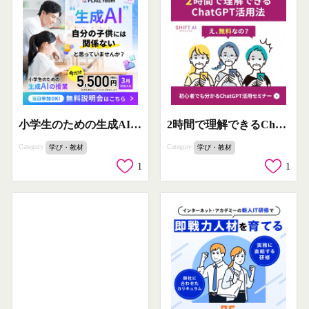
小学生のための生成AIスクール「PLAIz room」
2時間で理解できるChatGPT活用法セミナー
Category
Category
学び・教材
学び・教材
1
1