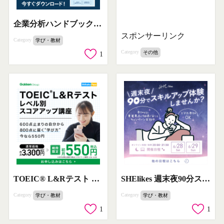
企業分析ハンドブック 経営者・与信管理担当者必見
スポンサーリンク
Category
学び・教材
Category
その他
1
TOEIC® L&Rテスト レベル別スコアアップ講座
SHElikes 週末夜90分スキルアップ体験
Category
Category
学び・教材
学び・教材
1
1