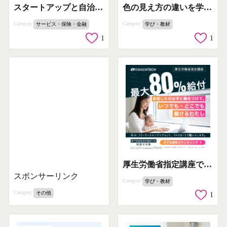
スタートアップと自治体で挑む未来のまちづくり支援プロジェクト「スタまち」
色の見え方の違いを学ぶ 色彩検定 UC級
Category
Category
サービス・保険・金融
学び・教材
1
1
厚生労働省指定講座で最大80％給付のフリーランスエンジニア養成
スポンサーリンク
Category
学び・教材
Category
その他
1