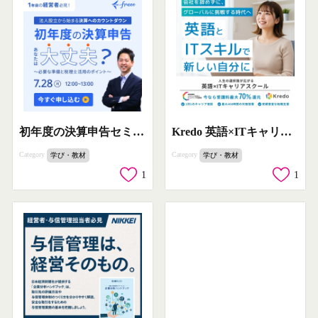
初年度の決算申告セミナー 税理士活用のポイント解説
Kredo 英語×ITキャリアスクール
Category
Category
学び・教材
学び・教材
1
1