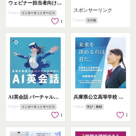
ウェビナー担当者向け集客改善手法 by ADEBiS
スポンサーリンク
Category
インターネットサービス
Category
その他
1
AI英会話 バーチャル英語学習サービス
兵庫県公立高等学校 入試直前対策Web講座
Category
Category
インターネットサービス
学び・教材
1
1