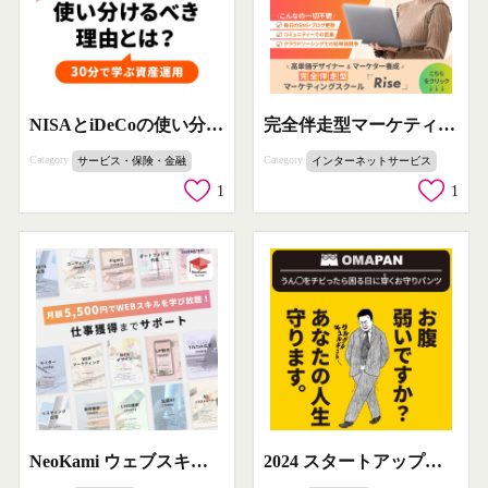
NISAとiDeCoの使い分け解説セミナー
完全伴走型マーケティングスクール「Rise」
Category
Category
サービス・保険・金融
インターネットサービス
1
1
NeoKami ウェブスキル学習&仕事獲得サポート
2024 スタートアップ資金調達動向セミナー