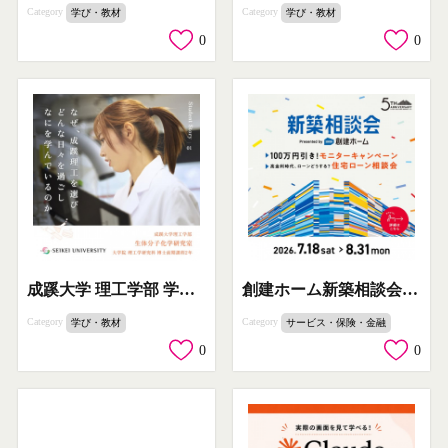
Category
Category
学び・教材
学び・教材
0
0
成蹊大学 理工学部 学生ストーリー（研究室紹介）
創建ホーム新築相談会｜住まいの資金相談会
Category
Category
学び・教材
サービス・保険・金融
0
0