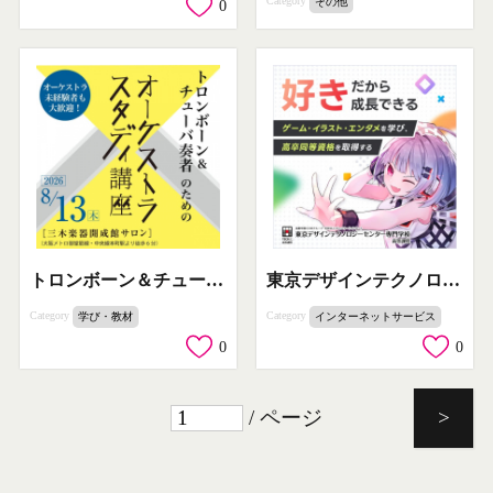
Category
その他
0
トロンボーン＆チューバのオーケストラ練習講座
東京デザインテクノロジー高等課程（ゲーム・イラスト学習）
Category
Category
学び・教材
インターネットサービス
0
0
/ ページ
>