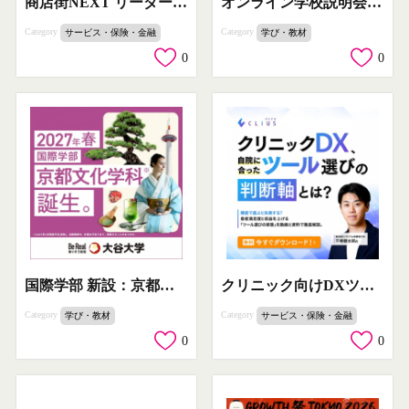
商店街NEXT リーダー育成セミナー
オンライン学校説明会＆体験授業（在宅参加可）
Category
Category
サービス・保険・金融
学び・教材
0
0
国際学部 新設：京都文化学科開設案内
クリニック向けDXツール選定ガイド
Category
Category
学び・教材
サービス・保険・金融
0
0