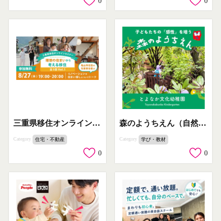
0
0
三重県移住オンラインセミナー・住まい相談会
森のようちえん（自然体験幼稚園）
Category
Category
住宅・不動産
学び・教材
0
0