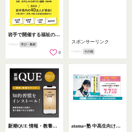
岩手で開催する福祉のしごと相談イベント
スポンサーリンク
Category
学び・教材
Category
その他
0
新潮QUE 情報・教養の電子書籍サブスク
atama+塾 中高生向け夏期入塾キャンペーン