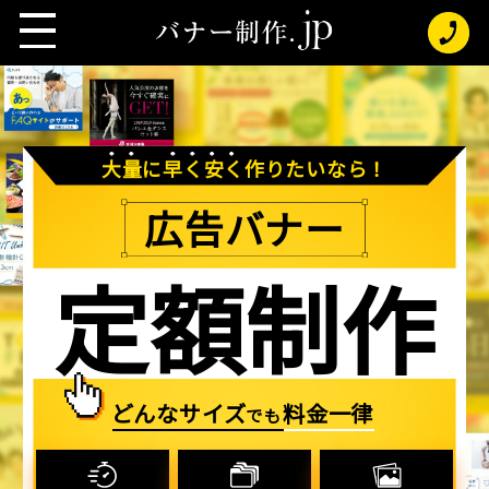
t
o
g
g
l
e
n
a
v
i
大量
に
早く安く
作りたいなら！
g
a
t
広告バナー
i
o
n
定額制作
どんなサイズ
料金一律
でも