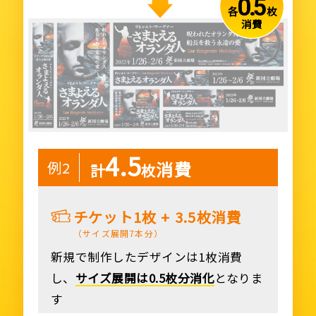
0.5
各
枚
消費
4.5
消費
例2
計
枚
チケット1枚 + 3.5枚消費
（サイズ展開7本分）
新規で制作したデザインは1枚消費
し、
サイズ展開は0.5枚分消化
となりま
す