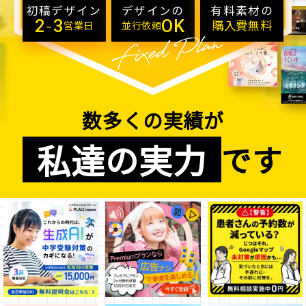
初稿デザイン
デザインの
有料素材の
2
3
OK
購入費無料
営業日
並行依頼
～
数多くの実績が
私達
実力
の
です