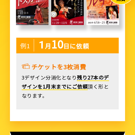
10
1
例1
月
日
に依頼
チケットを3枚消費
3デザイン分消化となり
残り27本のデ
ザインを1月末までにご依頼
頂く形と
なります。